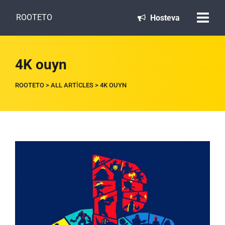
ROOTETO
Hosteva
4K ouyn
ROOTETO
>
ALL ARTICLES
>
4K OUYN