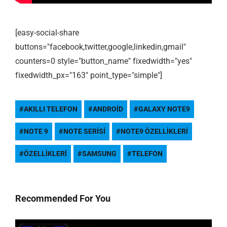
[easy-social-share
buttons="facebook,twitter,google,linkedin,gmail"
counters=0 style="button_name" fixedwidth="yes"
fixedwidth_px="163" point_type="simple"]
AKILLI TELEFON
ANDROID
GALAXY NOTE9
NOTE 9
NOTE SERISI
NOTE9 ÖZELLIKLERI
ÖZELLIKLERI
SAMSUNG
TELEFON
Recommended For You