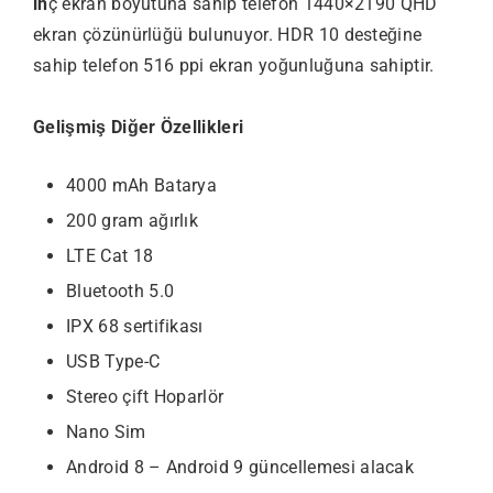
in
ç ekran boyutuna sahip telefon 1440×2190 QHD
ekran çözünürlüğü bulunuyor. HDR 10 desteğine
sahip telefon 516 ppi ekran yoğunluğuna sahiptir.
Gelişmiş Diğer Özellikleri
4000 mAh Batarya
200 gram ağırlık
LTE Cat 18
Bluetooth 5.0
IPX 68 sertifikası
USB Type-C
Stereo çift Hoparlör
Nano Sim
Android 8 – Android 9 güncellemesi alacak