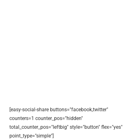
[easy-social-share buttons="facebook,twitter"
counters=1 counter_pos="hidden"
total_counter_pos="leftbig" style="button" flex="yes"
point_type="simple"]