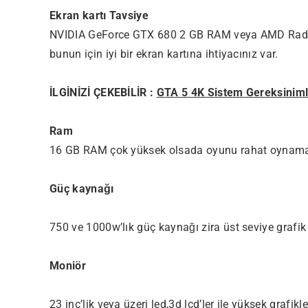
Ekran kartı Tavsiye
NVIDIA GeForce GTX 680 2 GB RAM veya AMD Radeo
bunun için iyi bir ekran kartına ihtiyacınız var.
İLGİNİZİ ÇEKEBİLİR :
GTA 5 4K Sistem Gereksiniml
Ram
16 GB RAM çok yüksek olsada oyunu rahat oynamak 
Güç kaynağı
750 ve 1000w’lık güç kaynağı zira üst seviye grafik 
Moniör
23 inç’lik veya üzeri led,3d lcd’ler ile yüksek grafikle