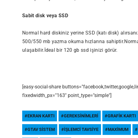
Sabit disk veya SSD
Normal hard diskiniz yerine SSD (katı disk) alırsanı
500/550 mb yazma okuma hızlarına sahiptir.Norma
ulaşabilir.İdeal bir 120 gb ssd işinizi görür.
[easy-social-share buttons="facebook,twitter,google,
Most Popular Topics
fixedwidth_px="163" point_type="simple"]
EKRAN KARTI
GEREKSINIMLERI
GRAFIK KARTI
GTAV SISTEM
IŞLEMCI TAVSIYE
MAXIMUM