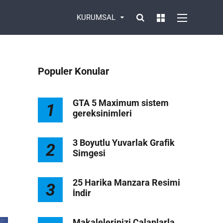
KURUMSAL
Populer Konular
GTA 5 Maximum sistem
1
gereksinimleri
3 Boyutlu Yuvarlak Grafik
2
Simgesi
1
25 Harika Manzara Resimi
3
İndir
Makalelerinizi Çalanlarla