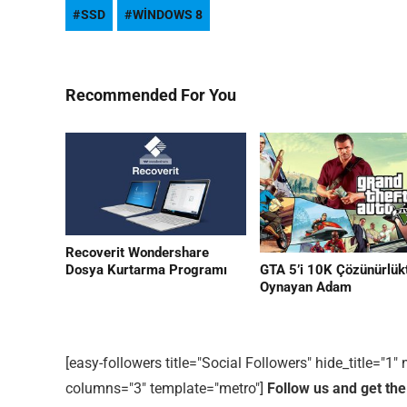
SSD
WINDOWS 8
Recommended For You
Editor Picks
En ilginç Zaman tüneli Kapakları
1
Recoverit Wondershare
GTA 5’i 10K Çözünürlük
Dosya Kurtarma Programı
Oynayan Adam
[easy-followers title="Social Followers" hide_title="
columns="3" template="metro"]
Follow us and get the