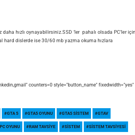
z daha hızlı oynayabilirsiniz.SSD ‘ler pahalı olsada PC’ler içi
l hard dislerde ise 30/60 mb yazma okuma hızlara
linkedin,gmail" counters=0 style="button_name" fixedwidth="yes"
GTA 5
GTA5 OYUNU
GTA5 SISTEM
GTAV
PC OYUNU
RAM TAVSIYE
SISTEM
SISTEM TAVSIYESI