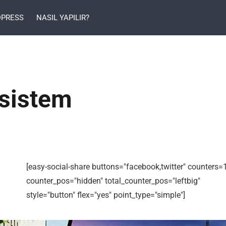
PRESS
NASIL YAPILIR?
sistem
[easy-social-share buttons="facebook,twitter" counters=
counter_pos="hidden" total_counter_pos="leftbig"
style="button" flex="yes" point_type="simple"]