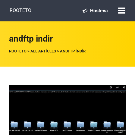
ROOTETO
Hosteva
andftp indir
ROOTETO
>
ALL ARTICLES
>
ANDFTP INDIR