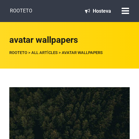
ROOTETO
Hosteva
avatar wallpapers
ROOTETO
>
ALL ARTICLES
>
AVATAR WALLPAPERS