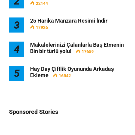
2
22144
25 Harika Manzara Resimi İndir
3
17926
Makalelerinizi Çalanlarla Baş Etmenin
4
Bin bir türlü yolu!
17659
Hay Day Çiftlik Oyununda Arkadaş
5
Ekleme
16542
Sponsored Stories