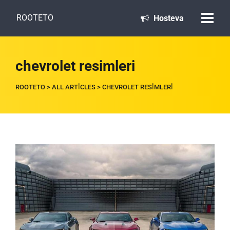
ROOTETO
Hosteva
chevrolet resimleri
ROOTETO
>
ALL ARTICLES
>
CHEVROLET RESIMLERI