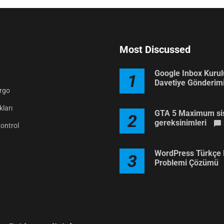
Most Discussed
Google Inbox Kuru
1
Davetiye Gönderim
argo
ları
GTA 5 Maximum si
2
gereksinimleri
Kontrol
WordPress Türkçe 
3
Problemi Çözümü