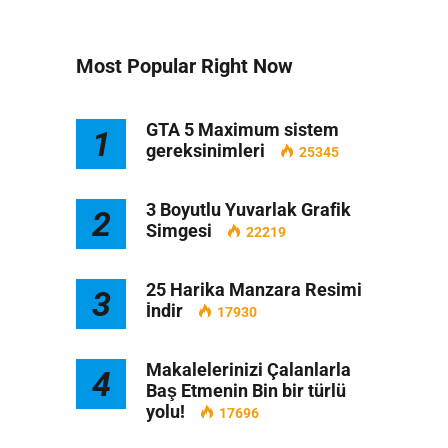
Most Popular Right Now
GTA 5 Maximum sistem
1
gereksinimleri
25345
3 Boyutlu Yuvarlak Grafik
2
Simgesi
22219
25 Harika Manzara Resimi
3
İndir
17930
Makalelerinizi Çalanlarla
4
Baş Etmenin Bin bir türlü
yolu!
17696