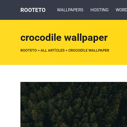
ROOTETO
WALLPAPERS
HOSTING
WORD
crocodile wallpaper
ROOTETO
>
ALL ARTICLES
>
CROCODILE WALLPAPER