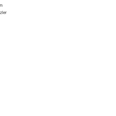
ım
zler