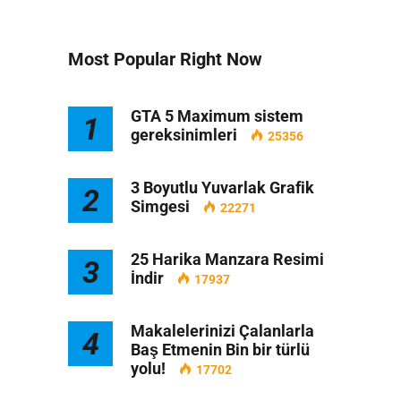
Most Popular Right Now
GTA 5 Maximum sistem
1
gereksinimleri
25356
3 Boyutlu Yuvarlak Grafik
2
Simgesi
22271
25 Harika Manzara Resimi
3
İndir
17937
Makalelerinizi Çalanlarla
4
Baş Etmenin Bin bir türlü
yolu!
17702