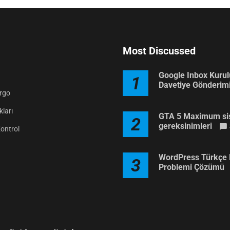
Most Discussed
Google Inbox Kuru
1
Davetiye Gönderim
argo
ları
GTA 5 Maximum si
2
gereksinimleri
Kontrol
WordPress Türkçe 
3
Problemi Çözümü