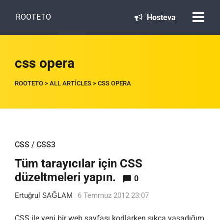
ROOTETO
Hosteva
css opera
ROOTETO
>
ALL ARTICLES
>
CSS OPERA
CSS / CSS3
Tüm tarayıcılar için CSS
düzeltmeleri yapın.
0
Ertuğrul SAĞLAM
6 Temmuz 2012 23:07
CSS ile yeni bir web sayfası kodlarken sıkça yaşadığım