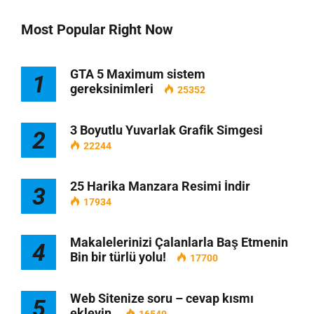
Most Popular Right Now
GTA 5 Maximum sistem
1
gereksinimleri
25352
3 Boyutlu Yuvarlak Grafik Simgesi
2
22244
25 Harika Manzara Resimi İndir
3
17934
Makalelerinizi Çalanlarla Baş Etmenin
4
Bin bir türlü yolu!
17700
Web Sitenize soru – cevap kısmı
5
ekleyin.