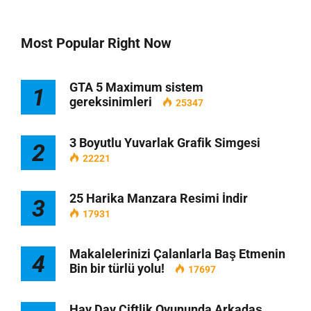
Most Popular Right Now
GTA 5 Maximum sistem
1
gereksinimleri
25347
3 Boyutlu Yuvarlak Grafik Simgesi
2
22221
25 Harika Manzara Resimi İndir
3
17931
Makalelerinizi Çalanlarla Baş Etmenin
4
Bin bir türlü yolu!
17697
Hay Day Çiftlik Oyununda Arkadaş