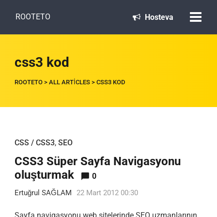
ROOTETO
Hosteva
css3 kod
ROOTETO
>
ALL ARTICLES
>
CSS3 KOD
CSS / CSS3
,
SEO
CSS3 Süper Sayfa Navigasyonu
oluşturmak
0
Ertuğrul SAĞLAM
22 Mart 2012 00:30
Sayfa navigasyonu web sitelerinde SEO uzmanlarının