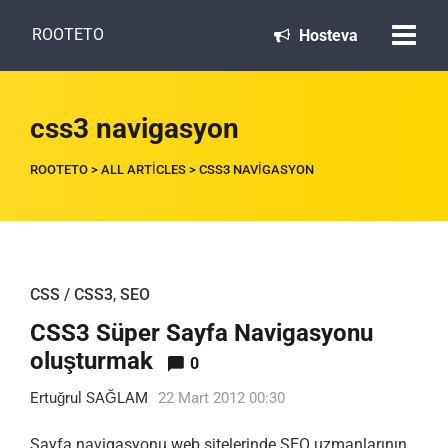
ROOTETO
Hosteva
css3 navigasyon
ROOTETO
>
ALL ARTICLES
>
CSS3 NAVIGASYON
CSS / CSS3
,
SEO
CSS3 Süper Sayfa Navigasyonu
oluşturmak
0
Ertuğrul SAĞLAM
22 Mart 2012 00:30
Sayfa navigasyonu web sitelerinde SEO uzmanlarının