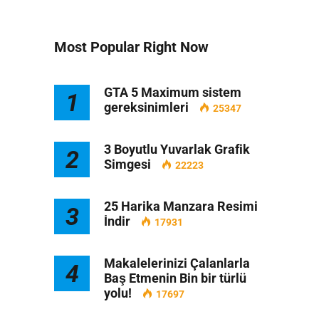
Most Popular Right Now
GTA 5 Maximum sistem
1
gereksinimleri
25347
3 Boyutlu Yuvarlak Grafik
2
Simgesi
22223
25 Harika Manzara Resimi
3
İndir
17931
Makalelerinizi Çalanlarla
4
Baş Etmenin Bin bir türlü
yolu!
17697