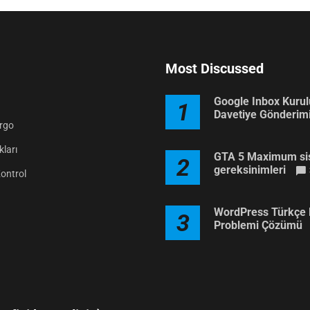
Most Discussed
Google Inbox Kuru
1
Davetiye Gönderim
argo
ları
GTA 5 Maximum si
2
gereksinimleri
Kontrol
WordPress Türkçe 
3
Problemi Çözümü