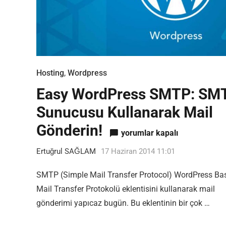
Hosting
,
Wordpress
Easy WordPress SMTP: SM
Sunucusu Kullanarak Mail
Gönderin!
Easy WordPress SMTP: SMTP 
yorumlar kapalı
Ertuğrul SAĞLAM
17 Haziran 2014 11:01
SMTP (Simple Mail Transfer Protocol) WordPress Bas
Mail Transfer Protokolü eklentisini kullanarak mail
gönderimi yapıcaz bugün. Bu eklentinin bir çok …