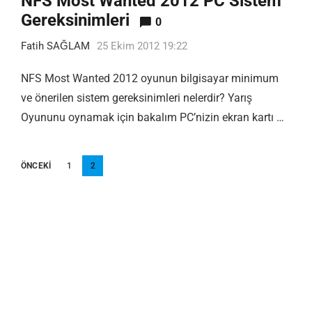
NFS Most Wanted 2012 PC Sistem
Gereksinimleri
0
Fatih SAĞLAM
25 Ekim 2012 19:22
NFS Most Wanted 2012 oyunun bilgisayar minimum
ve önerilen sistem gereksinimleri nelerdir? Yarış
Oyununu oynamak için bakalım PC’nizin ekran kartı …
Yazı
ÖNCEKI
1
2
sayfalandırması