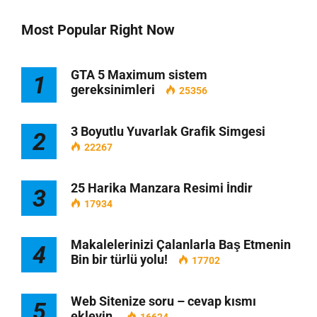
Most Popular Right Now
GTA 5 Maximum sistem
1
gereksinimleri
25356
3 Boyutlu Yuvarlak Grafik Simgesi
2
22267
25 Harika Manzara Resimi İndir
3
17934
Makalelerinizi Çalanlarla Baş Etmenin
4
Bin bir türlü yolu!
17702
Web Sitenize soru – cevap kısmı
5
ekleyin.