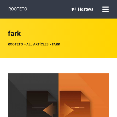
ROOTETO
Hosteva
fark
ROOTETO
>
ALL ARTICLES
>
FARK