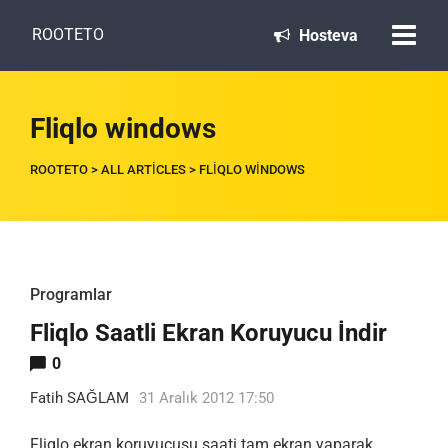
ROOTETO
Hosteva
Fliqlo windows
ROOTETO
>
ALL ARTICLES
>
FLIQLO WINDOWS
Programlar
Fliqlo Saatli Ekran Koruyucu İndir
0
Fatih SAĞLAM
31 Aralık 2012 17:50
Fliqlo ekran koruyucusu saati tam ekran yaparak