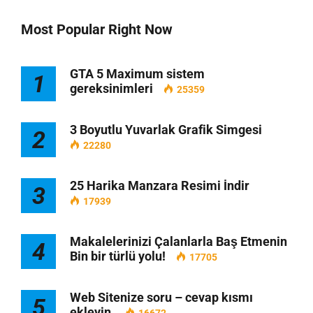
Most Popular Right Now
GTA 5 Maximum sistem
1
gereksinimleri
25359
3 Boyutlu Yuvarlak Grafik Simgesi
2
22280
25 Harika Manzara Resimi İndir
3
17939
Makalelerinizi Çalanlarla Baş Etmenin
4
Bin bir türlü yolu!
17705
Web Sitenize soru – cevap kısmı
5
ekleyin.