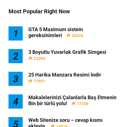
Most Popular Right Now
GTA 5 Maximum sistem
1
gereksinimleri
25378
3 Boyutlu Yuvarlak Grafik Simgesi
2
22394
25 Harika Manzara Resimi İndir
3
17951
Makalelerinizi Çalanlarla Baş Etmenin
4
Bin bir türlü yolu!
17749
Web Sitenize soru – cevap kısmı
5
ekleyin.
16916