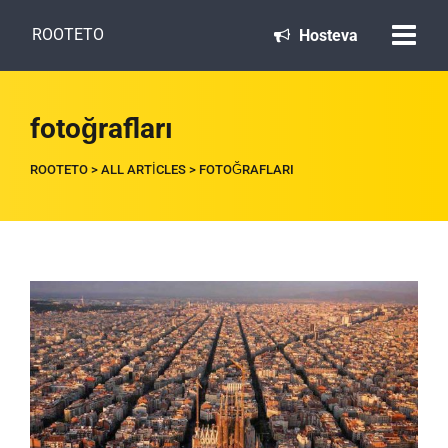
ROOTETO
Hosteva
fotoğrafları
ROOTETO
>
ALL ARTICLES
>
FOTOĞRAFLARI