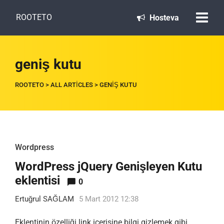
ROOTETO
Hosteva
geniş kutu
ROOTETO
>
ALL ARTICLES
>
GENIŞ KUTU
Wordpress
WordPress jQuery Genişleyen Kutu
eklentisi
0
Ertuğrul SAĞLAM
5 Mart 2012 12:38
Eklentinin özelliği link içerisine bilgi gizlemek gibi