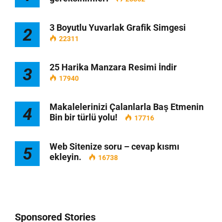
3 Boyutlu Yuvarlak Grafik Simgesi
2
22311
25 Harika Manzara Resimi İndir
3
17940
Makalelerinizi Çalanlarla Baş Etmenin
4
Bin bir türlü yolu!
17716
Web Sitenize soru – cevap kısmı
5
ekleyin.
16738
Sponsored Stories