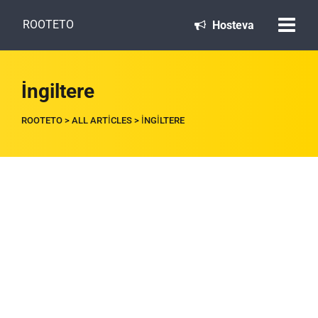
ROOTETO
Hosteva
İngiltere
ROOTETO
>
ALL ARTICLES
>
İNGILTERE