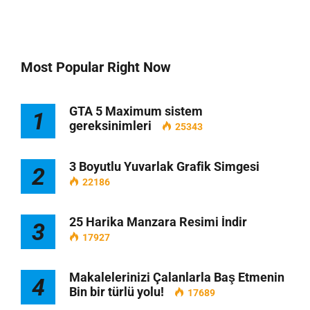
Most Popular Right Now
GTA 5 Maximum sistem
1
gereksinimleri
25343
3 Boyutlu Yuvarlak Grafik Simgesi
2
22186
25 Harika Manzara Resimi İndir
3
17927
Makalelerinizi Çalanlarla Baş Etmenin
4
Bin bir türlü yolu!
17689