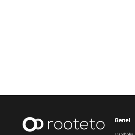
Genel
Trambolin