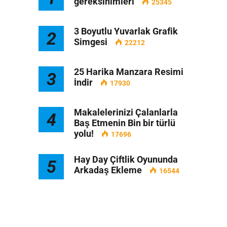
gereksinimleri
25345
3 Boyutlu Yuvarlak Grafik
2
Simgesi
22212
25 Harika Manzara Resimi
3
İndir
17930
Makalelerinizi Çalanlarla
4
Baş Etmenin Bin bir türlü
yolu!
17696
Hay Day Çiftlik Oyununda
5
Arkadaş Ekleme
16544