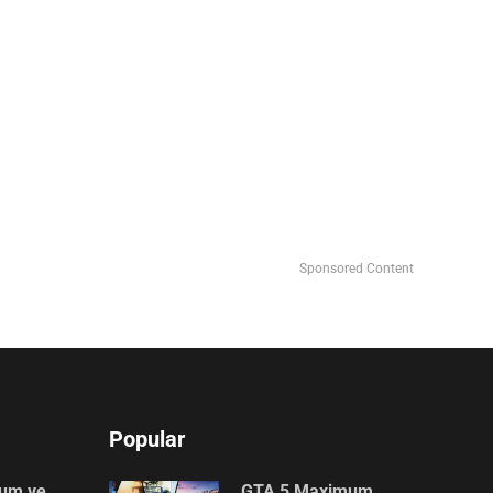
Sponsored Content
Popular
lum ve
GTA 5 Maximum