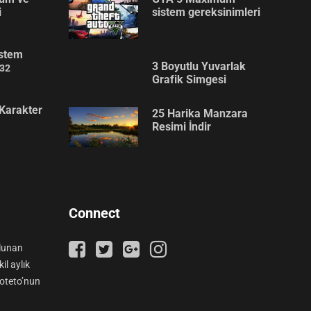
i
sistem gereksinimleri
stem
3 Boyutlu Yuvarlak
32
Grafik Simgesi
Karakter
25 Harika Manzara
Resimi İndir
Connect
ulunan
il aylık
ooteto’nun