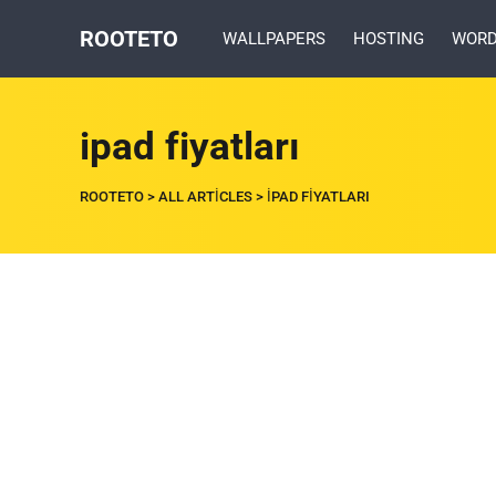
ROOTETO
WALLPAPERS
HOSTING
WORD
ipad fiyatları
ROOTETO
>
ALL ARTICLES
>
IPAD FIYATLARI