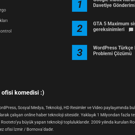
1
Davetiye Gönderim
argo
ları
GTA 5 Maximum si
2
gereksinimleri
Kontrol
WordPress Türkçe 
3
Problemi Çözümü
ofisi komedisi :)
rdPress, Sosyal Medya, Teknoloji, HD Resimler ve Video paylaşımında b
arak çalışan online haber teknoloji sitesidir. Yaklaşık 1 Milyondan fazla tek
le Rooteto’yu büyük yapan teknoloji topluluklarıdır. 2009 yılında kurulan R
z ofisi İzmir / Bornova’dadır.