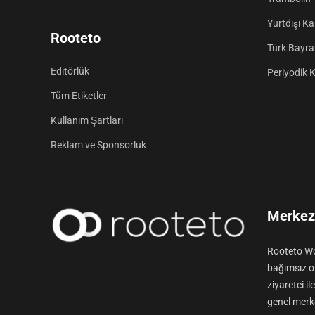
Yurtdışı K
Rooteto
Türk Bayrak
Editörlük
Periyodik 
Tüm Etiketler
Kullanım Şartları
Reklam ve Sponsorluk
Merkez 
Rooteto Wo
bağımsız ol
ziyaretci i
genel merke