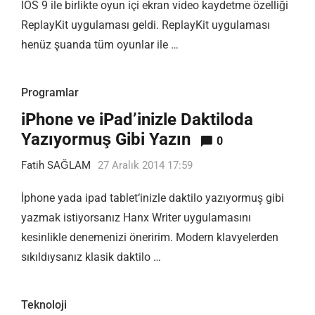
İOS 9 ile birlikte oyun içi ekran video kaydetme özelliği
ReplayKit uygulaması geldi. ReplayKit uygulaması
henüz şuanda tüm oyunlar ile …
Programlar
iPhone ve iPad’inizle Daktiloda
Yazıyormuş Gibi Yazın
0
Fatih SAĞLAM
27 Aralık 2014 17:59
İphone yada ipad tablet‘inizle daktilo yazıyormuş gibi
yazmak istiyorsanız Hanx Writer uygulamasını
kesinlikle denemenizi öneririm. Modern klavyelerden
sıkıldıysanız klasik daktilo …
Teknoloji