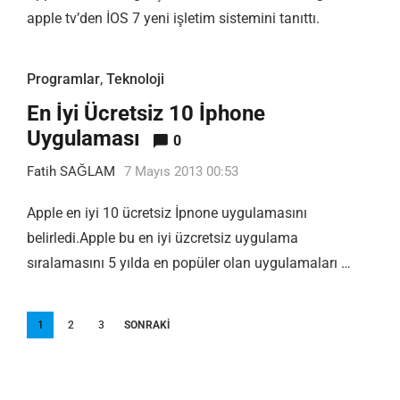
apple tv’den İOS 7 yeni işletim sistemini tanıttı.
Programlar
,
Teknoloji
En İyi Ücretsiz 10 İphone
Uygulaması
0
Fatih SAĞLAM
7 Mayıs 2013 00:53
Apple en iyi 10 ücretsiz İpnone uygulamasını
belirledi.Apple bu en iyi üzcretsiz uygulama
sıralamasını 5 yılda en popüler olan uygulamaları …
Yazı
1
2
3
SONRAKI
sayfalandırması