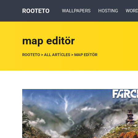
ROOTETO
WALLPAPERS
HOSTING
WORD
map editör
ROOTETO
>
ALL ARTICLES
>
MAP EDITÖR