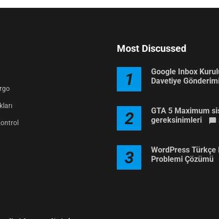
Most Discussed
Google Inbox Kuru
1
Davetiye Gönderim
argo
ları
GTA 5 Maximum si
2
gereksinimleri
Kontrol
WordPress Türkçe 
3
Problemi Çözümü