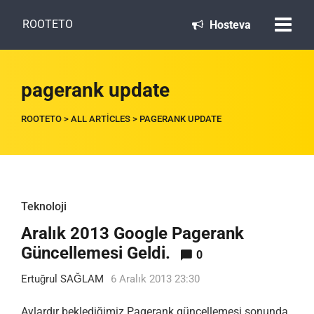
ROOTETO
Hosteva
pagerank update
ROOTETO
>
ALL ARTICLES
>
PAGERANK UPDATE
Teknoloji
Aralık 2013 Google Pagerank
Güncellemesi Geldi.
0
Ertuğrul SAĞLAM
6 Aralık 2013 23:30
Aylardır beklediğimiz Pagerank güncellemesi sonunda