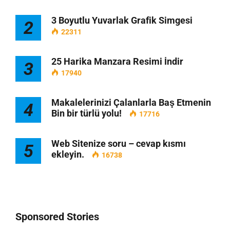
3 Boyutlu Yuvarlak Grafik Simgesi
2
22311
25 Harika Manzara Resimi İndir
3
17940
Makalelerinizi Çalanlarla Baş Etmenin
4
Bin bir türlü yolu!
17716
Web Sitenize soru – cevap kısmı
5
ekleyin.
16738
Sponsored Stories