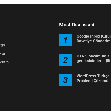
Most Discussed
Google Inbox Kuru
1
Davetiye Gönderim
argo
ları
GTA 5 Maximum si
2
gereksinimleri
Kontrol
WordPress Türkçe 
3
Problemi Çözümü