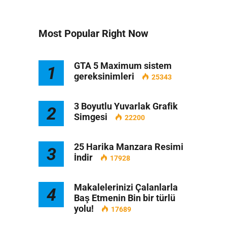
Most Popular Right Now
GTA 5 Maximum sistem
1
gereksinimleri
25343
3 Boyutlu Yuvarlak Grafik
2
Simgesi
22200
25 Harika Manzara Resimi
3
İndir
17928
Makalelerinizi Çalanlarla
4
Baş Etmenin Bin bir türlü
yolu!
17689