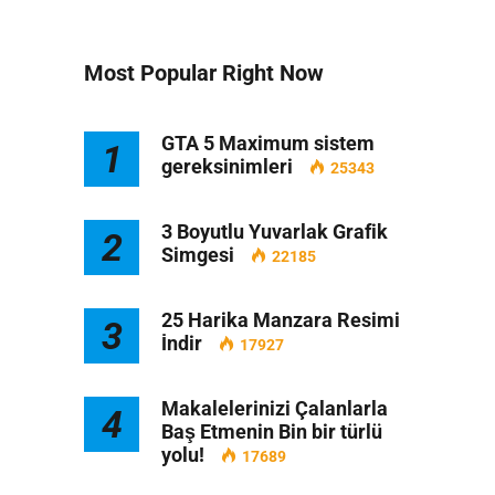
Most Popular Right Now
GTA 5 Maximum sistem
1
gereksinimleri
25343
3 Boyutlu Yuvarlak Grafik
2
Simgesi
22185
25 Harika Manzara Resimi
3
İndir
17927
Makalelerinizi Çalanlarla
4
Baş Etmenin Bin bir türlü
yolu!
17689