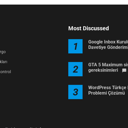
Most Discussed
Google Inbox Kuru
1
Davetiye Gönderim
argo
ları
GTA 5 Maximum si
2
gereksinimleri
Kontrol
WordPress Türkçe 
3
Problemi Çözümü