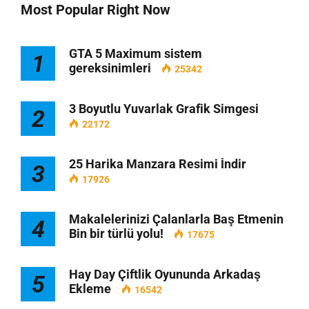
Most Popular Right Now
GTA 5 Maximum sistem
1
gereksinimleri
25342
3 Boyutlu Yuvarlak Grafik Simgesi
2
22172
25 Harika Manzara Resimi İndir
3
17926
Makalelerinizi Çalanlarla Baş Etmenin
4
Bin bir türlü yolu!
17675
Hay Day Çiftlik Oyununda Arkadaş
5
Ekleme
16542