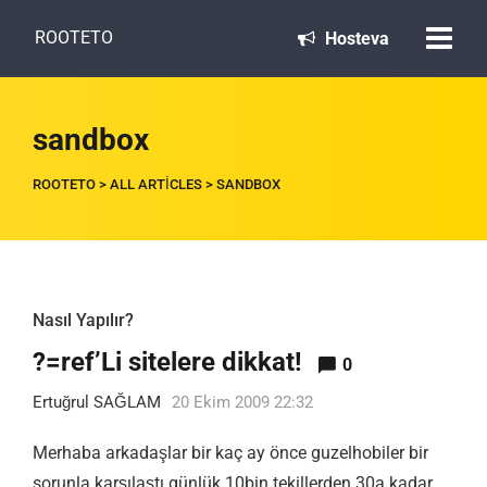
ROOTETO
Hosteva
sandbox
ROOTETO
>
ALL ARTICLES
>
SANDBOX
Nasıl Yapılır?
?=ref’Li sitelere dikkat!
0
Ertuğrul SAĞLAM
20 Ekim 2009 22:32
Merhaba arkadaşlar bir kaç ay önce guzelhobiler bir
sorunla karşılaştı günlük 10bin tekillerden 30a kadar