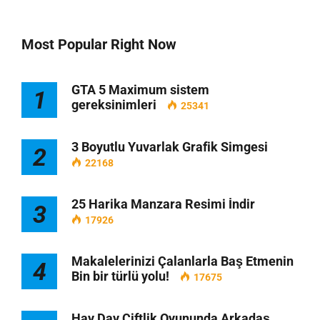
Most Popular Right Now
GTA 5 Maximum sistem
1
gereksinimleri
25341
3 Boyutlu Yuvarlak Grafik Simgesi
2
22168
25 Harika Manzara Resimi İndir
3
17926
Makalelerinizi Çalanlarla Baş Etmenin
4
Bin bir türlü yolu!
17675
Hay Day Çiftlik Oyununda Arkadaş