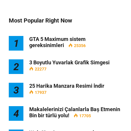
Most Popular Right Now
GTA 5 Maximum sistem
1
gereksinimleri
25356
3 Boyutlu Yuvarlak Grafik Simgesi
2
22277
25 Harika Manzara Resimi İndir
3
17937
Makalelerinizi Çalanlarla Baş Etmenin
4
Bin bir türlü yolu!
17705