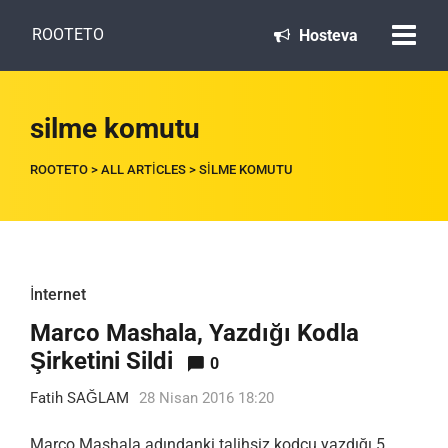
ROOTETO
Hosteva
silme komutu
ROOTETO
>
ALL ARTICLES
>
SILME KOMUTU
İnternet
Marco Mashala, Yazdığı Kodla
Şirketini Sildi
0
Fatih SAĞLAM
28 Nisan 2016 18:20
Marco Mashala adındanki talihsiz kodcu yazdığı 5