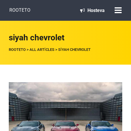
ROOTETO
Hosteva
siyah chevrolet
ROOTETO
>
ALL ARTICLES
>
SIYAH CHEVROLET