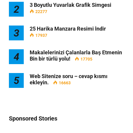
3 Boyutlu Yuvarlak Grafik Simgesi
2
22277
25 Harika Manzara Resimi İndir
3
17937
Makalelerinizi Çalanlarla Baş Etmenin
4
Bin bir türlü yolu!
17705
Web Sitenize soru – cevap kısmı
5
ekleyin.
16663
Sponsored Stories