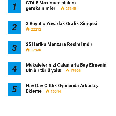
GTA 5 Maximum sistem
1
gereksinimleri
25345
3 Boyutlu Yuvarlak Grafik Simgesi
2
22212
25 Harika Manzara Resimi İndir
3
17930
Makalelerinizi Çalanlarla Baş Etmenin
4
Bin bir türlü yolu!
17696
Hay Day Çiftlik Oyununda Arkadaş
5
Ekleme
16544