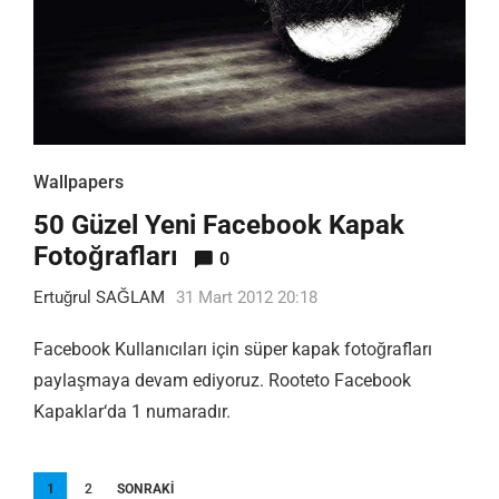
Wallpapers
50 Güzel Yeni Facebook Kapak
Fotoğrafları
0
Ertuğrul SAĞLAM
31 Mart 2012 20:18
Facebook Kullanıcıları için süper kapak fotoğrafları
paylaşmaya devam ediyoruz. Rooteto Facebook
Kapaklar‘da 1 numaradır.
Yazı
1
2
SONRAKI