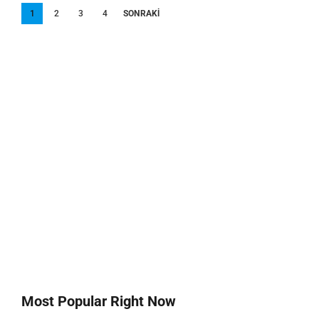
Yazı
1
2
3
4
SONRAKI
sayfalandırması
Most Popular Right Now