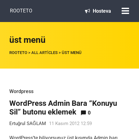
ROOTETO
Hosteva
üst menü
ROOTETO
>
ALL ARTICLES
>
ÜST MENÜ
Wordpress
WordPress Admin Bara “Konuyu
Sil” butonu eklemek
0
Ertuğrul SAĞLAM
11 Kasım 2012 12:59
WordPress’te biliyorsunuz üst kısımda Admin barı