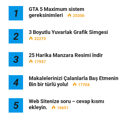
GTA 5 Maximum sistem
1
gereksinimleri
25356
3 Boyutlu Yuvarlak Grafik Simgesi
2
22275
25 Harika Manzara Resimi İndir
3
17937
Makalelerinizi Çalanlarla Baş Etmenin
4
Bin bir türlü yolu!
17704
Web Sitenize soru – cevap kısmı
5
ekleyin.
16651