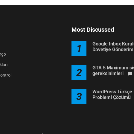
Most Discussed
Google Inbox Kuru
1
Davetiye Gönderim
argo
ları
GTA 5 Maximum si
2
gereksinimleri
Kontrol
WordPress Türkçe 
3
Problemi Çözümü