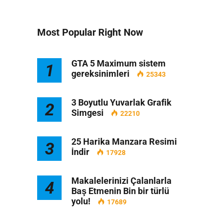
Most Popular Right Now
GTA 5 Maximum sistem
1
gereksinimleri
25343
3 Boyutlu Yuvarlak Grafik
2
Simgesi
22210
25 Harika Manzara Resimi
3
İndir
17928
Makalelerinizi Çalanlarla
4
Baş Etmenin Bin bir türlü
yolu!
17689