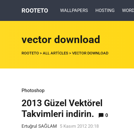
ROOTETO
WALLPAPERS
HOSTING
WORD
vector download
ROOTETO
>
ALL ARTICLES
>
VECTOR DOWNLOAD
Photoshop
2013 Güzel Vektörel
Takvimleri indirin.
0
Ertuğrul SAĞLAM
5 Kasım 2012 20:18