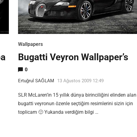
Wallpapers
ba
Bugatti Veyron Wallpaper’s
0
Ertuğrul SAĞLAM
13 Ağustos 2009 12:49
SLR McLaren’in 15 yıllık dünya birinciliğini elinden alan
bugatti veyronun özenle seçtiğim resimlerini sizin için
toplicam 🙂 Yukarıda verdiğim bilgi …