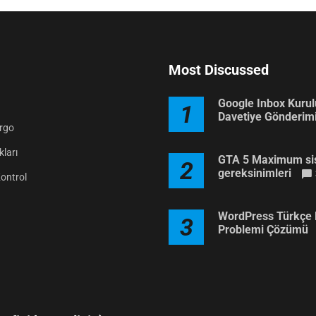
Most Discussed
Google Inbox Kuru
1
Davetiye Gönderim
argo
ları
GTA 5 Maximum si
2
gereksinimleri
Kontrol
WordPress Türkçe 
3
Problemi Çözümü