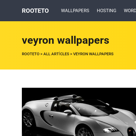
ROOTETO
WALLPAPERS
HOSTING
WORD
veyron wallpapers
ROOTETO
>
ALL ARTICLES
>
VEYRON WALLPAPERS