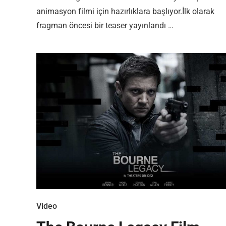
animasyon filmi için hazırlıklara başlıyor.İlk olarak
fragman öncesi bir teaser yayınlandı …
Editor Picks
En ilginç Zaman tüneli Kapakları
1
Video