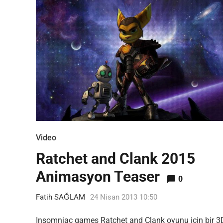
Video
Ratchet and Clank 2015
Animasyon Teaser
0
Fatih SAĞLAM
24 Nisan 2013 10:50
Most Popular Topics
Insomniac games Ratchet and Clank oyunu için bir 3