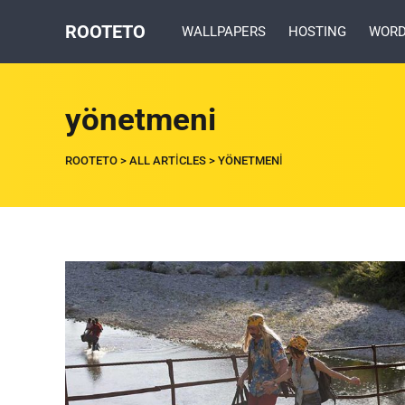
ROOTETO
WALLPAPERS
HOSTING
WORD
yönetmeni
ROOTETO
>
ALL ARTICLES
>
YÖNETMENI