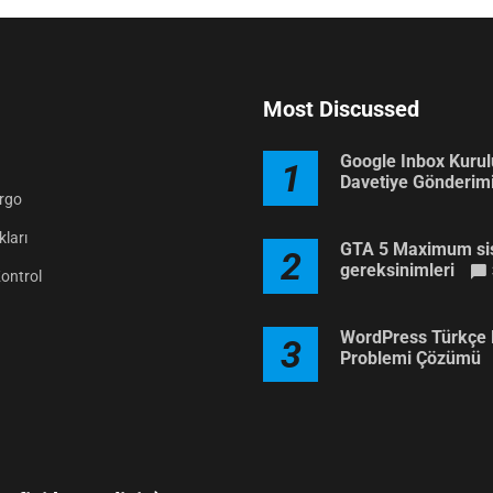
Most Discussed
Google Inbox Kuru
1
Davetiye Gönderim
argo
ları
GTA 5 Maximum si
2
gereksinimleri
Kontrol
WordPress Türkçe 
3
Problemi Çözümü