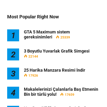
Most Popular Right Now
GTA 5 Maximum sistem
1
gereksinimleri
25339
3 Boyutlu Yuvarlak Grafik Simgesi
2
22144
25 Harika Manzara Resimi İndir
3
17926
Makalelerinizi Çalanlarla Baş Etmenin
4
Bin bir türlü yolu!
17659