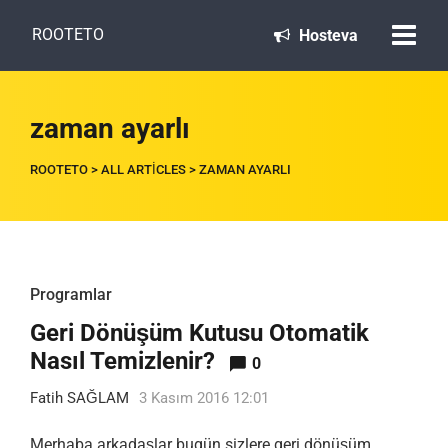
ROOTETO
Hosteva
zaman ayarlı
ROOTETO
>
ALL ARTICLES
>
ZAMAN AYARLI
Programlar
Geri Dönüşüm Kutusu Otomatik
Nasıl Temizlenir?
0
Fatih SAĞLAM
3 Kasım 2016 12:01
Merhaba arkadaşlar bugün sizlere geri dönüşüm