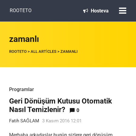
ROOTETO
Hosteva
zamanlı
ROOTETO
>
ALL ARTICLES
>
ZAMANLI
Programlar
Geri Dönüşüm Kutusu Otomatik
Nasıl Temizlenir?
0
Fatih SAĞLAM
3 Kasım 2016 12:01
Merhaba arkadaşlar bugün sizlere geri dönüşüm