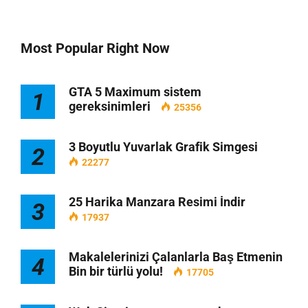
Most Popular Right Now
GTA 5 Maximum sistem
1
gereksinimleri
25356
3 Boyutlu Yuvarlak Grafik Simgesi
2
22277
25 Harika Manzara Resimi İndir
3
17937
Makalelerinizi Çalanlarla Baş Etmenin
4
Bin bir türlü yolu!
17705