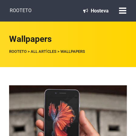
ROOTETO
Hosteva
Wallpapers
ROOTETO
>
ALL ARTICLES
>
WALLPAPERS