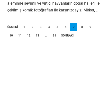
aleminde sevimli ve yırtıcı hayvanların doğal halleri ile
çekilmiş komik fotoğrafları ile karşınızdayız. Mirket, …
Yazı
ÖNCEKI
1
2
3
4
5
6
7
8
9
sayfalandırması
10
11
12
13
…
91
SONRAKI