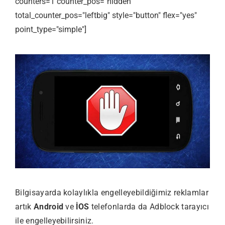
counters=1 counter_pos="hidden"
total_counter_pos="leftbig" style="button" flex="yes"
point_type="simple"]
Bilgisayarda kolaylıkla engelleyebildiğimiz reklamlar
artık
Android
ve
İOS
telefonlarda da Adblock tarayıcı
ile engelleyebilirsiniz.