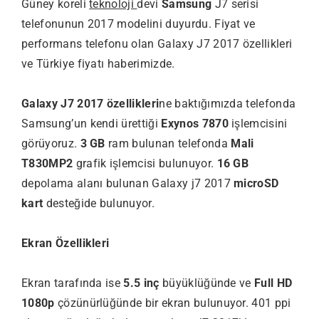
Güney koreli
teknoloji
devi
Samsung
J7 serisi
telefonunun 2017 modelini duyurdu. Fiyat ve
performans telefonu olan Galaxy J7 2017 özellikleri
ve Türkiye fiyatı haberimizde.
Galaxy J7 2017 özellikleri
ne baktığımızda telefonda
Samsung’un kendi ürettiği
Exynos 7870
işlemcisini
görüyoruz.
3 GB
ram bulunan telefonda
Mali
T830MP2
grafik işlemcisi bulunuyor.
16 GB
depolama alanı bulunan Galaxy j7 2017
microSD
kart
desteğide bulunuyor.
Ekran Özellikleri
Ekran tarafında ise
5.5 inç
büyüklüğünde ve
Full HD
1080p
çözünürlüğünde bir ekran bulunuyor. 401 ppi