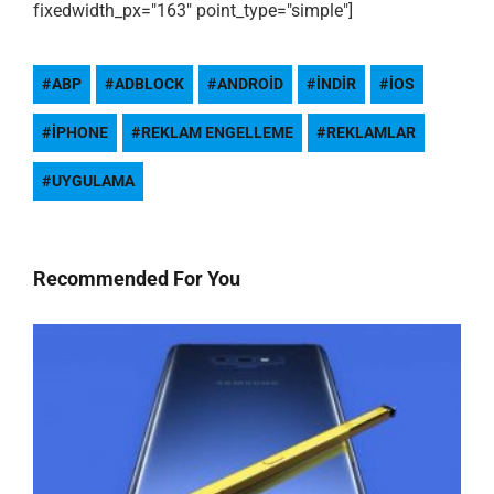
fixedwidth_px="163" point_type="simple"]
ABP
ADBLOCK
ANDROID
INDIR
IOS
IPHONE
REKLAM ENGELLEME
REKLAMLAR
UYGULAMA
Recommended For You