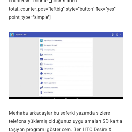
counters=1 counter_pos="hidden"
total_counter_pos="leftbig" style="button" flex="yes"
point_type="simple"]
Merhaba arkadaşlar bu seferki yazımda sizlere
telefona yüklemiş olduğunuz uygulamaları SD kart’a
taşıyan programı göstericem. Ben HTC Desire X