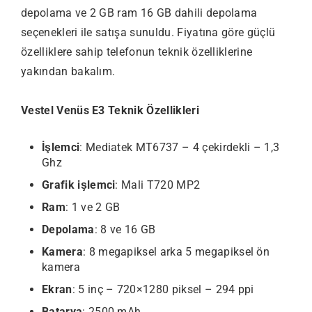
depolama ve 2 GB ram 16 GB dahili depolama
seçenekleri ile satışa sunuldu. Fiyatına göre güçlü
özelliklere sahip telefonun teknik özelliklerine
yakından bakalım.
Vestel Venüs E3 Teknik Özellikleri
İşlemci
: Mediatek MT6737 – 4 çekirdekli – 1,3
Ghz
Grafik işlemci
: Mali T720 MP2
Ram
: 1 ve 2 GB
Depolama
: 8 ve 16 GB
Kamera
: 8 megapiksel arka 5 megapiksel ön
kamera
Ekran
: 5 inç – 720×1280 piksel – 294 ppi
Batarya
: 2500 mAh