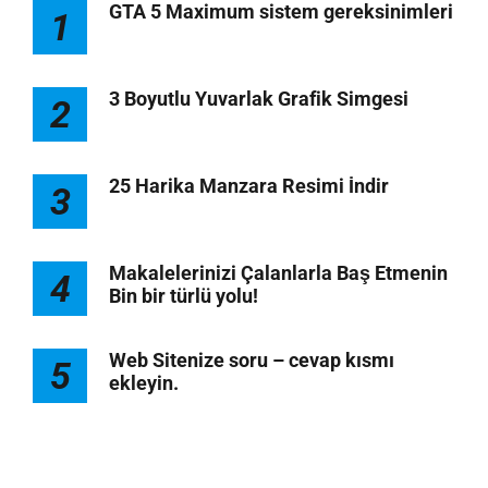
GTA 5 Maximum sistem gereksinimleri
1
3 Boyutlu Yuvarlak Grafik Simgesi
2
25 Harika Manzara Resimi İndir
3
Makalelerinizi Çalanlarla Baş Etmenin
4
Bin bir türlü yolu!
Web Sitenize soru – cevap kısmı
5
ekleyin.