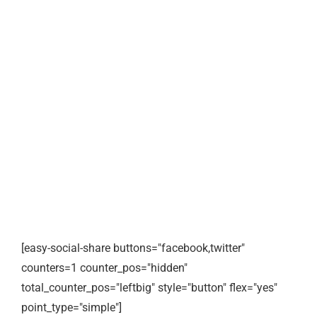
[easy-social-share buttons="facebook,twitter"
counters=1 counter_pos="hidden"
total_counter_pos="leftbig" style="button" flex="yes"
point_type="simple"]