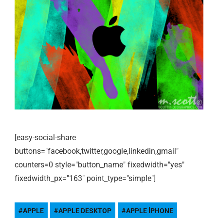
[easy-social-share
buttons="facebook,twitter,google,linkedin,gmail"
counters=0 style="button_name" fixedwidth="yes"
fixedwidth_px="163" point_type="simple"]
APPLE
APPLE DESKTOP
APPLE IPHONE