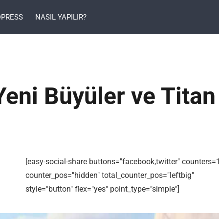
PRESS
NASIL YAPILIR?
Yeni Büyüler ve Titan
[easy-social-share buttons="facebook,twitter" counters=
counter_pos="hidden" total_counter_pos="leftbig"
style="button" flex="yes" point_type="simple"]