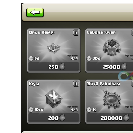
Editor Picks
En ilginç Zaman tüneli Kapakları
1