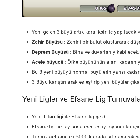
Yeni gelen 3 büyü artık kara iksir ile yapılacak v
Zehir Büyüsü
: Zehirli bir bulut oluşturarak dü
Deprem Büyüsü
: Bina ve duvarları yıkabilecek.
Acele büyücü
: Öfke büyüsünün alanı kadarın y
Bu 3 yeni büyüyü normal büyülerin yarısı kadar
3 Büyü karıştırılarak eşleştirip yeni büyüler çıkar
Yeni Ligler ve Efsane Lig Turnuvala
Yeni
Titan ligi
ile Efsane lig geldi.
Efsane lig her ay sona eren en iyi oyuncular iç
Turnuv aefsaneleri 5000 kupada sıfırlanacak v