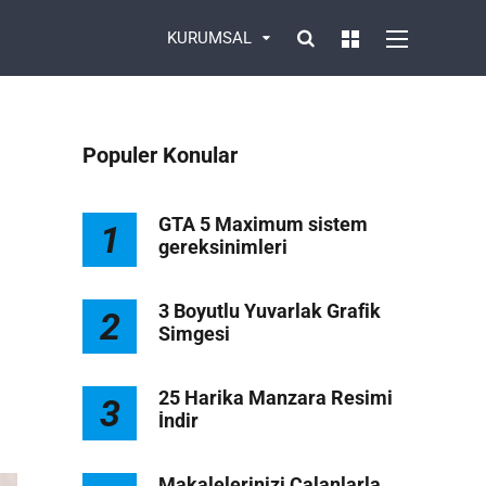
KURUMSAL
Populer Konular
GTA 5 Maximum sistem
1
gereksinimleri
3 Boyutlu Yuvarlak Grafik
2
Simgesi
1
25 Harika Manzara Resimi
3
İndir
Makalelerinizi Çalanlarla