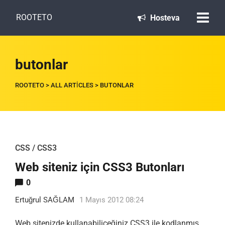
ROOTETO
Hosteva
butonlar
ROOTETO
>
ALL ARTICLES
>
BUTONLAR
CSS / CSS3
Web siteniz için CSS3 Butonları
0
Ertuğrul SAĞLAM
1 Mayıs 2012 08:24
Web sitenizde kullanabiliceğiniz CSS3 ile kodlanmış