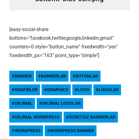
[easy-social-share
buttons="facebook,twitter,google,linkedin,gmail"
counters=0 style="button_name" fixedwidth="yes"
fixedwidth_px="163" point_type="simple"]
BANNER
BANNERLAR
BUTONLAR
GRAFIKLER
GRAPHICS
LOGO
LOGOLAR
ORJINAL
ORJINAL LOGOLAR
ORJINAL WORDPRESS
ÜCRETSIZ BANNERLAR
WORDPRESS
WORDPRESS BANNER