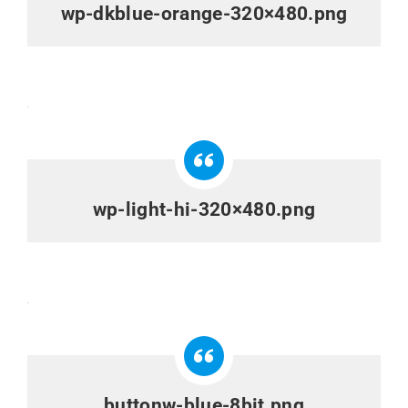
wp-dkblue-orange-320×480.png
wp-light-hi-320×480.png
buttonw-blue-8bit.png