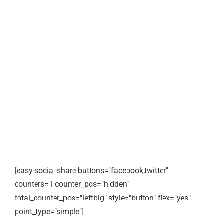
[easy-social-share buttons="facebook,twitter"
counters=1 counter_pos="hidden"
total_counter_pos="leftbig" style="button" flex="yes"
point_type="simple"]