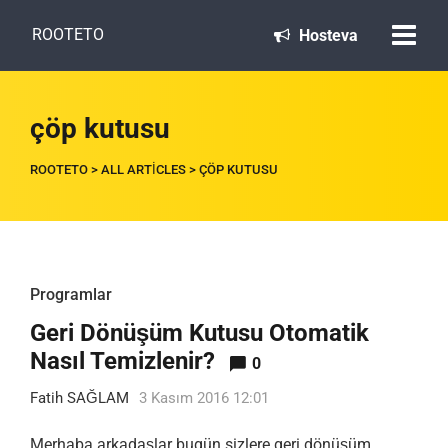
ROOTETO
Hosteva
çöp kutusu
ROOTETO
>
ALL ARTICLES
>
ÇÖP KUTUSU
Programlar
Geri Dönüşüm Kutusu Otomatik
Nasıl Temizlenir?
0
Fatih SAĞLAM
3 Kasım 2016 12:01
Merhaba arkadaşlar bugün sizlere geri dönüşüm