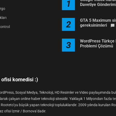
1
Davetiye Gönderim
argo
ları
GTA 5 Maximum si
2
gereksinimleri
Kontrol
WordPress Türkçe 
3
Problemi Çözümü
ofisi komedisi :)
rdPress, Sosyal Medya, Teknoloji, HD Resimler ve Video paylaşımında b
arak çalışan online haber teknoloji sitesidir. Yaklaşık 1 Milyondan fazla tek
le Rooteto’yu büyük yapan teknoloji topluluklarıdır. 2009 yılında kurulan R
z ofisi İzmir / Bornova’dadır.