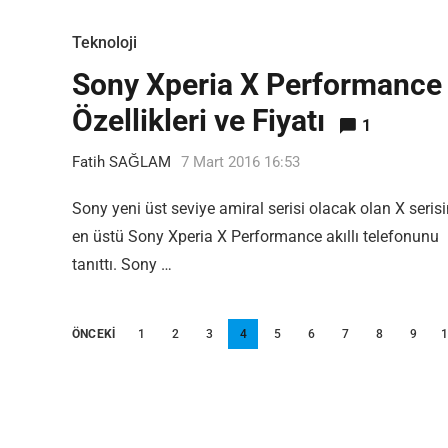
En ilginç Zaman tüneli Kapakları
1
Teknoloji
Sony Xperia X Performance
Özellikleri ve Fiyatı
1
Fatih SAĞLAM
7 Mart 2016 16:53
Sony yeni üst seviye amiral serisi olacak olan X serisi
en üstü Sony Xperia X Performance akıllı telefonunu
tanıttı. Sony …
Yazı
ÖNCEKI
1
2
3
4
5
6
7
8
9
sayfalandırması