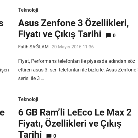
Teknoloji
s
Asus Zenfone 3 Özellikleri,
Fiyatı ve Çıkış Tarihi
0
Fatih SAĞLAM
20 Mayıs 2016 11:36
Fiyat, Performans telefonları ile piyasada adından söz
işen
ettiren asus 3. seri telefonları ile bizlerle. Asus Zenfone
serisi ile 3 …
Teknoloji
te
6 GB Ram’li LeEco Le Max 2
Fiyatı, Özellikleri ve Çıkış
Tarihi
0