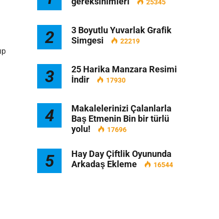
gereksinimleri
25345
3 Boyutlu Yuvarlak Grafik
2
Simgesi
22219
ıp
25 Harika Manzara Resimi
3
İndir
17930
Makalelerinizi Çalanlarla
4
Baş Etmenin Bin bir türlü
yolu!
17696
Hay Day Çiftlik Oyununda
5
Arkadaş Ekleme
16544
u