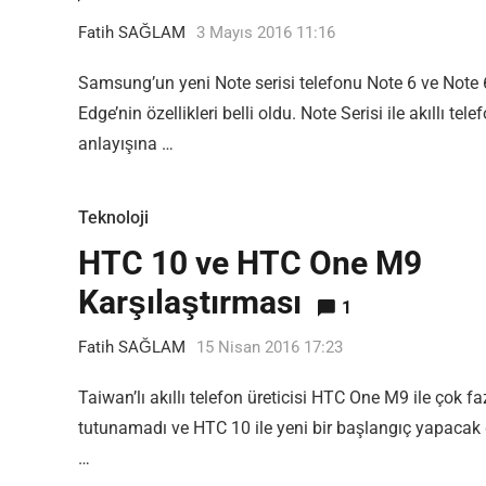
Fatih SAĞLAM
3 Mayıs 2016 11:16
Samsung’un yeni Note serisi telefonu Note 6 ve Note 
Edge’nin özellikleri belli oldu. Note Serisi ile akıllı tele
anlayışına …
Most Popular Topics
Teknoloji
HTC 10 ve HTC One M9
Karşılaştırması
1
Fatih SAĞLAM
15 Nisan 2016 17:23
Taiwan’lı akıllı telefon üreticisi HTC One M9 ile çok fa
tutunamadı ve HTC 10 ile yeni bir başlangıç yapacak 
…
Editor Picks