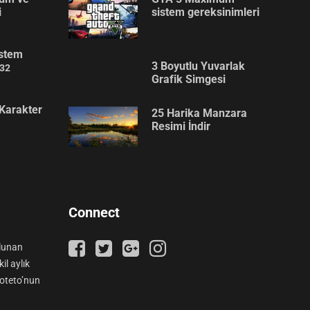
i
sistem gereksinimleri
stem
3 Boyutlu Yuvarlak
32
Grafik Simgesi
Karakter
25 Harika Manzara
Resimi İndir
Connect
ulunan
il aylık
ooteto’nun