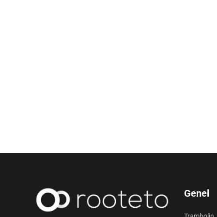
Genel
Trambolin