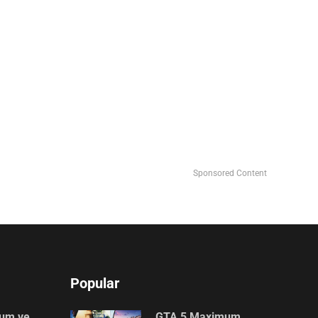
Sponsored Content
Popular
lum ve
GTA 5 Maximum