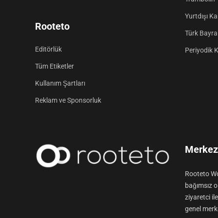
Yurtdışı K
Rooteto
Türk Bayrak
Editörlük
Periyodik 
Tüm Etiketler
Kullanım Şartları
Reklam ve Sponsorluk
Merkez 
Rooteto Wo
bağımsız ol
ziyaretci i
genel merke