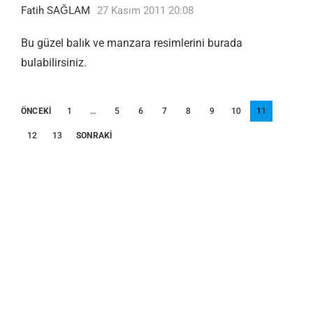
Fatih SAĞLAM
27 Kasım 2011 20:08
Bu güzel balık ve manzara resimlerini burada
bulabilirsiniz.
Yazı
ÖNCEKI
1
…
5
6
7
8
9
10
11
sayfalandırması
12
13
SONRAKI