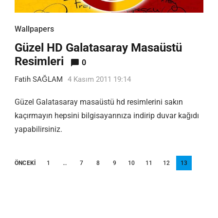
Wallpapers
Güzel HD Galatasaray Masaüstü
Resimleri
0
Fatih SAĞLAM
4 Kasım 2011 19:14
Güzel Galatasaray masaüstü hd resimlerini sakın
kaçırmayın hepsini bilgisayarınıza indirip duvar kağıdı
yapabilirsiniz.
Yazı
ÖNCEKI
1
…
7
8
9
10
11
12
13
sayfalandırması